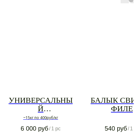
УНИВЕРСАЛЬНЫ
БАЛЫК СВИ
Й
ФИЛЕ
(СВИНИНА,КУРИ
~15кг по 400руб/кг
ЦА)
6 000
руб
540
руб
/
1 pc
/
1 kg