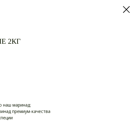
Е 2КГ
о наш маринад:
ринад премиум-качества
специи