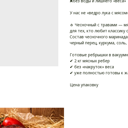
❌без воды и лишнего «веса»
У нас не «ведро лука с мясом
🧄 Чесночный с травами — м
для тех, кто любит классику 
Состав чесночного маринада:
черный перец, куркума, соль
Готовые ребрышки в вакуумн
✔ 2 кг мясных ребер
✔ без «накруток» веса
✔ уже полностью готовы к жа
Цена упаковку