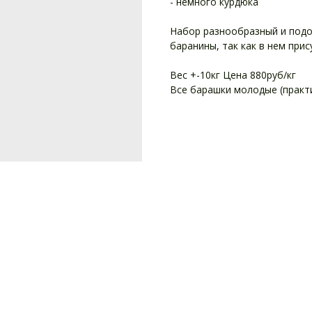
- немного курдюка
Набор разнообразный и подо
баранины, так как в нем прис
Вес +-10кг Цена 880руб/кг
Все барашки молодые (практи