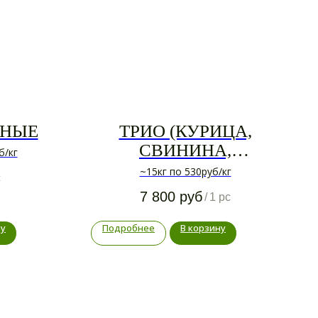
ИНЫЕ
ТРИО (КУРИЦА,
СВИНИНА,
б/кг
ТЕЛЯТИНА)
~15кг по 530руб/кг
c
7 800
руб
/
1 pc
ну
Подробнее
В корзину