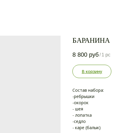
БАРАНИНА
8 800
руб
/
1 pc
В корзину
Состав набора:
-ребрышки
-окорок
- шея
- лопатка
-седло
- каре (балык)